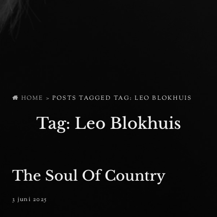
HOME
>
POSTS TAGGED
TAG:
LEO BLOKHUIS
Tag:
Leo Blokhuis
The Soul Of Country
posted
3 juni 2025
ADMIN
BY
on