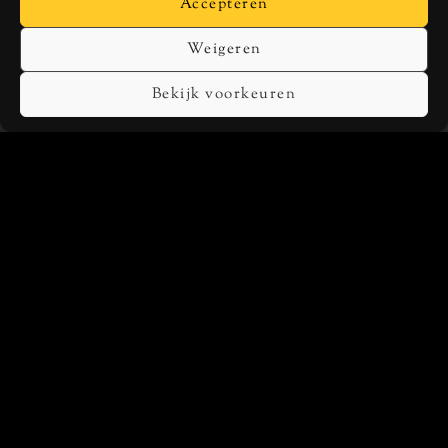
Accepteren
SPOTIFY
APPLE MUSIC
Weigeren
TIDAL
DEEZER
Bekijk voorkeuren
SOCIALS
INSTAGRAM
FACEBOOK
TWITTER
YOUTUBE
SHOP
Boek “Toen Kende Ik De Wereld Nog Niet”
Schilderijen en linoprints
Algemene voorwaarden