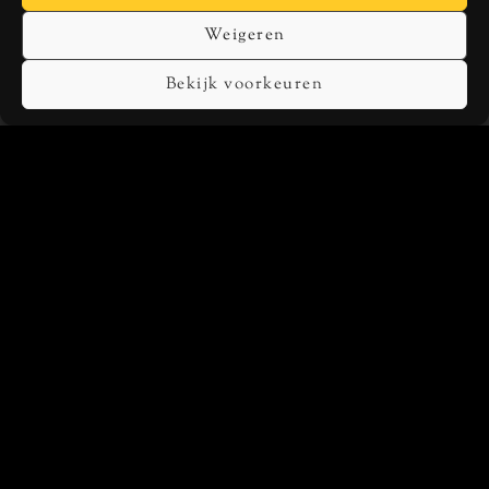
Weigeren
Bekijk voorkeuren
MUSIC
SPOTIFY
APPLE MUSIC
TIDAL
DEEZER
SOCIALS
INSTAGRAM
FACEBOOK
TWITTER