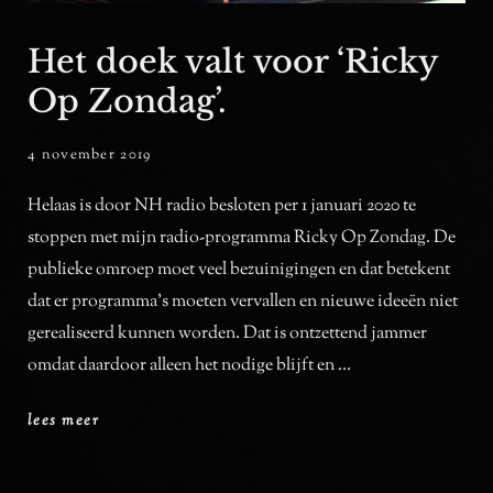
Het doek valt voor ‘Ricky
Op Zondag’.
posted
4 november 2019
ADMIN
BY
on
Helaas is door NH radio besloten per 1 januari 2020 te
stoppen met mijn radio-programma Ricky Op Zondag. De
publieke omroep moet veel bezuinigingen en dat betekent
dat er programma’s moeten vervallen en nieuwe ideeën niet
gerealiseerd kunnen worden. Dat is ontzettend jammer
omdat daardoor alleen het nodige blijft en …
het
lees meer
doek
valt
voor