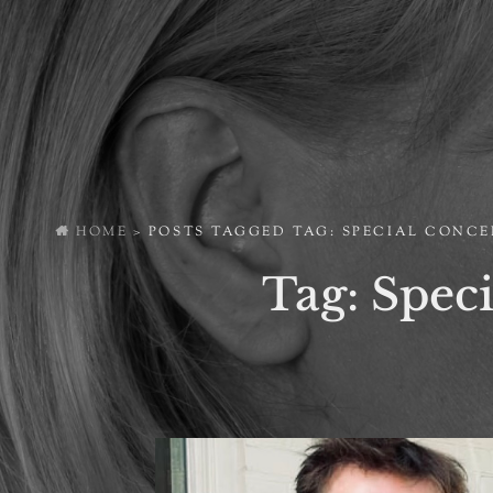
HOME
>
POSTS TAGGED
TAG:
SPECIAL CONCE
Tag:
Speci