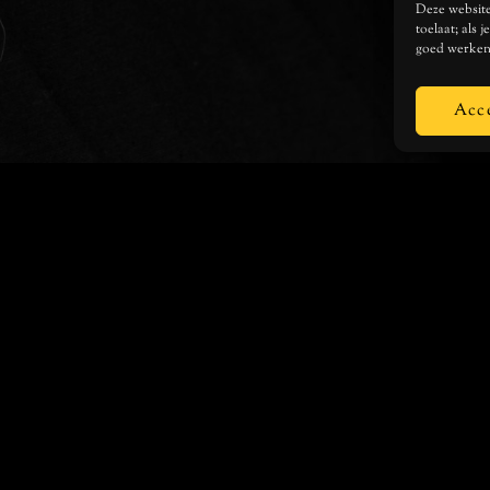
Deze website 
toelaat; als 
goed werken
Acc
SOCIALS
INSTAGRAM
FACEBOOK
TWITTER
YOUTUBE