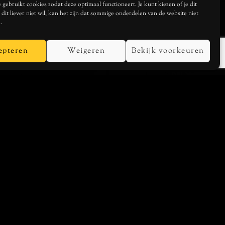
gebruikt cookies zodat deze optimaal functioneert. Je kunt kiezen of je dit
je dit liever niet wil, kan het zijn dat sommige onderdelen van de website niet
.
epteren
Weigeren
Bekijk voorkeuren
SHOP
Boek “Toen Kende Ik De Wereld Nog Niet”
Schilderijen en linoprints
Algemene voorwaarden
Privacyverklaring