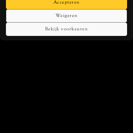
Accepteren
Next
Next Post
Post
Ten Minste Houdbaar Tot
Weigeren
Bekijk voorkeuren