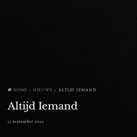
HOME
>
NIEUWS
>
ALTIJD IEMAND
Altijd Iemand
posted
13 september 2023
ADMIN
BY
on