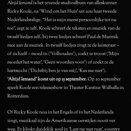
Altijd Iemand
is het zevende studioalbum van alleskunner
Ricky Koole, na ‘Wind om het Huis’ uit 2011 haar tweede
Nederlandstalige. “Het is mijn meest persoonlijke tot nu
toe”, zegt ze zelf. Koole schreef de teksten en muziek van de
twaalf liedjes zelf, bij twee liedjes schreef Paul de Munnik
mee aan de muziek. In twaalf liedjes zingt ze de luisteraar –
of zichzelf – moed in (‘Volhouden’), zoekt ze troost (‘Mijn
moeder het water’, ‘Geen woorden voor’) of zoekt ze de
hartstocht (‘Dichtbij ben je van mij’, ‘Kus me niet’).
‘Altijd Iemand’ komt uit op 15 september.
Op 20 september
speelt Koole een releaseshow in Theater Kantine Walhalla in
Rotterdam.
Of Ricky Koole nou in het Engels of in het Nederlands
zingt, muzikaal zijn de Amerikaanse oerstijlen nooit ver
weg. Er klinkt duidelijk soul in ‘Laat me met rust’, country