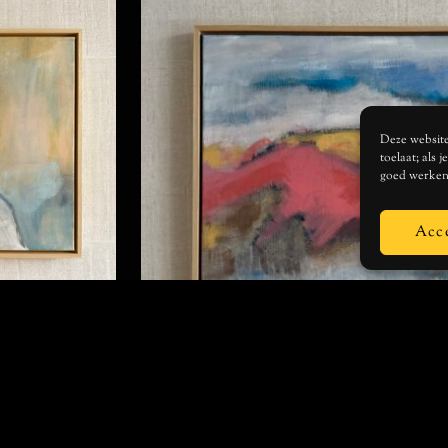
Deze website 
toelaat; als 
goed werken
Acc
IJEN EN LINOPRINTS