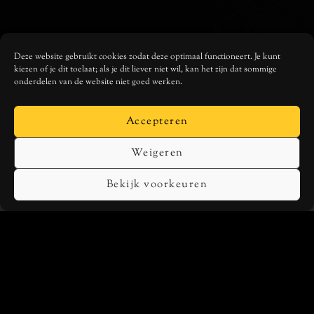
Deze website gebruikt cookies zodat deze optimaal functioneert. Je kunt
kiezen of je dit toelaat; als je dit liever niet wil, kan het zijn dat sommige
onderdelen van de website niet goed werken.
Accepteren
MUSIC
Weigeren
SPOTIFY
Bekijk voorkeuren
APPLE MUSIC
TIDAL
DEEZER
SOCIALS