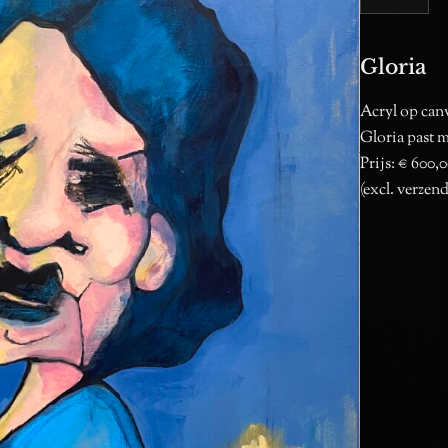
Gloria
Acryl op can
Gloria past m
Prijs: € 600,
(excl. verzen