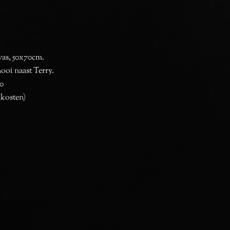
vas, 50x70cm.
ooi naast Terry.
00
dkosten)