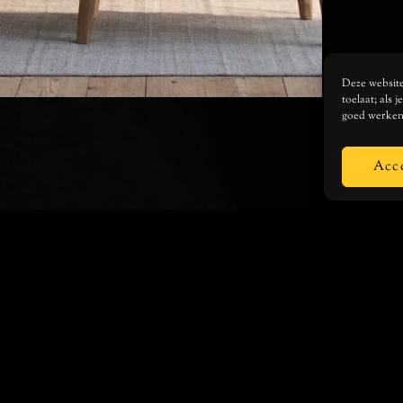
Deze website 
toelaat; als 
goed werken
Acc