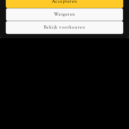
Accepteren
SPOTIFY
APPLE MUSIC
Weigeren
TIDAL
DEEZER
Bekijk voorkeuren
SOCIALS
INSTAGRAM
FACEBOOK
TWITTER
YOUTUBE
SHOP
Boek “Toen Kende Ik De Wereld Nog Niet”
Schilderijen en linoprints
Algemene voorwaarden