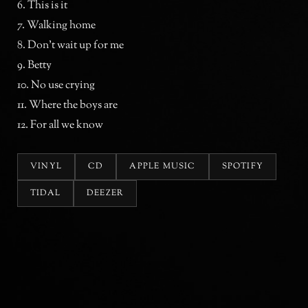
6. This is it
7. Walking home
8. Don’t wait up for me
9. Betty
10. No use crying
11. Where the boys are
12. For all we know
VINYL
CD
APPLE MUSIC
SPOTIFY
TIDAL
DEEZER