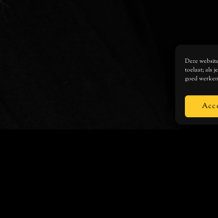
Deze website 
toelaat; als 
goed werken
Acc