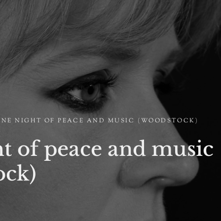
ONE NIGHT OF PEACE AND MUSIC (WOODSTOCK)
t of peace and music
ock)