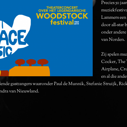
Precies 50 jaa
muziekfestiv
Lammers een 
door all-star
onder andere
van Norden.
Zij spelen mu
Cocker, The 
Airplane, Cro
en al die and
lende gastzangers waaronder Paul de Munnik, Stefanie Struijk, Rick
ndra van Nieuwland.