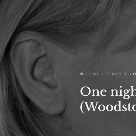
HOME
>
PROJECT
>
One nigh
(Woodst