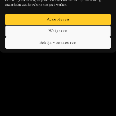
kiezen of je dit toelaat; als je dit liever niet wil, kan het zijn dat sommige
onderdelen van de website niet goed werken.
Ricky Koole With
Accepteren
Ocobar (cd)
€
9,99
Weigeren
Bekijk voorkeuren
TOEVOEGEN AAN
WINKELWAGEN