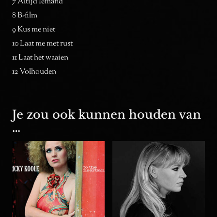
7 Altijd Iemand
8 B-film
9 Kus me niet
10 Laat me met rust
11 Laat het waaien
12 Volhouden
Je zou ook kunnen houden van
…