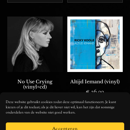
No Use Crying
Altijd Iemand (vinyl)
(vinyl+cd)
€
26,99
€
16,99
Deze website gebruikt cookies zodat deze optimaal functioneert. Je kunt
kiezen of je dit toelaat; als je dit liever niet wil, kan het zijn dat sommige
TOEVOEGEN AAN
onderdelen van de website niet goed werken.
TOEVOEGEN AAN
WINKELWAGEN
WINKELWAGEN
Accepteren