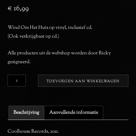
€
16,99
Wind Om Het Huis op vinyl, inclusief cd.
(
Ook verkrijgbaar op cd.
)
Alle producten uit de webshop worden door Ricky
gesigneerd.
Wind
TOEVOEGEN AAN WINKELWAGEN
Om
Het
Huis
Beschrijving
Aanvullende informatie
(vinyl+cd)
aantal
Coolhouse Records, 2011.