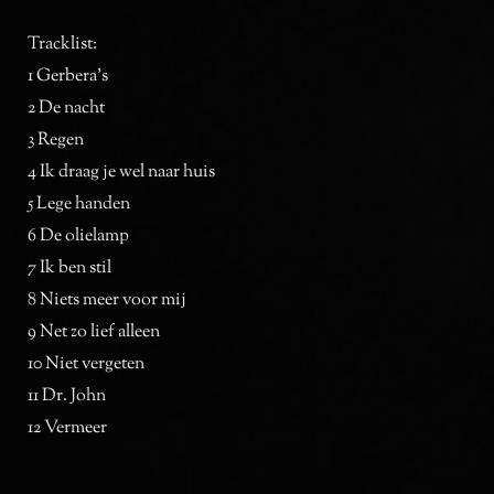
Tracklist:
1 Gerbera’s
2 De nacht
3 Regen
4 Ik draag je wel naar huis
5 Lege handen
6 De olielamp
7 Ik ben stil
8 Niets meer voor mij
9 Net zo lief alleen
10 Niet vergeten
11 Dr. John
12 Vermeer