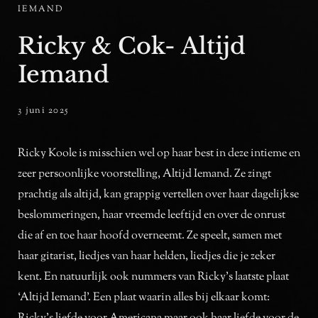
IEMAND
Ricky & Cok- Altijd
Iemand
posted
3 juni 2025
ADMIN
BY
on
Ricky Koole is misschien wel op haar best in deze intieme en
zeer persoonlijke voorstelling, Altijd Iemand. Ze zingt
prachtig als altijd, kan grappig vertellen over haar dagelijkse
beslommeringen, haar vreemde leeftijd en over de onrust
die af en toe haar hoofd overneemt. Ze speelt, samen met
haar gitarist, liedjes van haar helden, liedjes die je zeker
kent. En natuurlijk ook nummers van Ricky’s laatste plaat
‘Altijd Iemand’. Een plaat waarin alles bij elkaar komt: