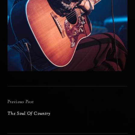
Bericht
navigatie
Previous
Previous Post
Post
The Soul Of Country