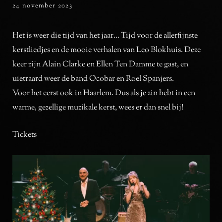
posted
24 november 2023
ADMIN
BY
on
Het is weer die tijd van het jaar… Tijd voor de allerfijnste
kerstliedjes en de mooie verhalen van Leo Blokhuis. Deze
keer zijn Alain Clarke en Ellen Ten Damme te gast, en
uietraard weer de band Ocobar en Roel Spanjers.
Voor het eerst ook in Haarlem. Dus als je zin hebt in een
warme, gezellige muzikale kerst, wees er dan snel bij!
Tickets