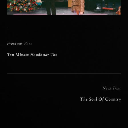
Bericht
navigatie
Previous
Previous Post
Post
Ten Minste Houdbaar Tot
Next
Next Post
Post
The Soul Of Country